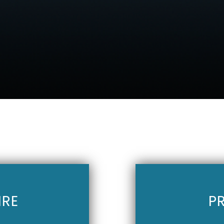
IRE
P