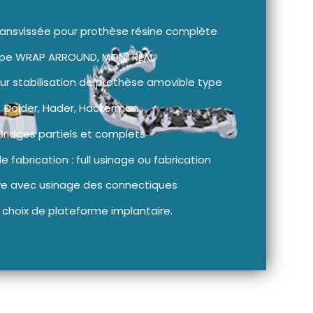
transvissée pour prothèse résine complète
ype WRAP ARROUND, MONTREAL
ur stabilisation de prothèse amovible type
Dolder, Hader, Hackerman
Bridges partiels et complets
 fabrication : full usinage ou fabrication
ve avec usinage des connectiques
 choix de plateforme implantaire.