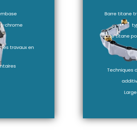
 embase
Barre titane 
alt-chrome
t
Barre titane po
 les travaux en
ntaires
Techniques de
additi
Large