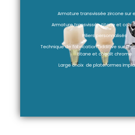
Armature transvissée zircone sur
Armature transvissée titane et cob
Piliers personnalisés
Technique de fabrication additive sur tous
titane et cobalt chrome
Large choix de plateformes impla